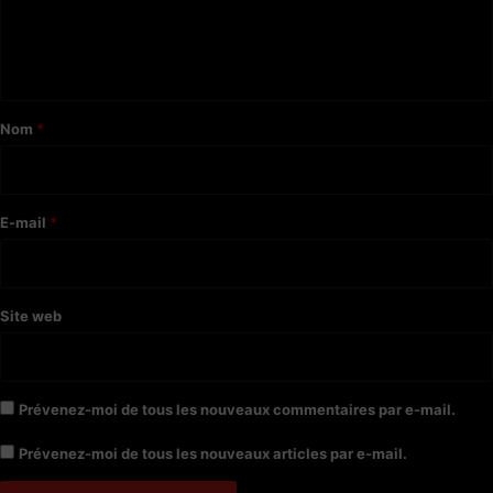
e
n
t
a
Nom
*
i
r
e
E-mail
*
*
Site web
Prévenez-moi de tous les nouveaux commentaires par e-mail.
Prévenez-moi de tous les nouveaux articles par e-mail.