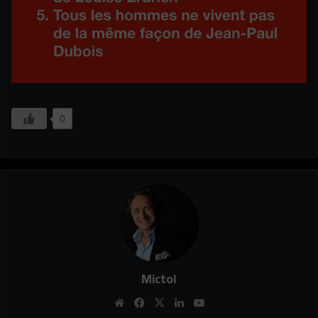
0
Mictol
Website
Facebook
X
Linkedin
YouTube