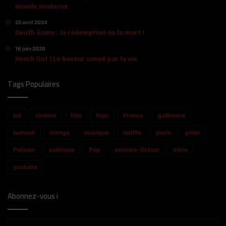
monde moderne
25 avril 2024
Death Game : la rédemption ou la mort !
16 juin 2020
Knock Out ! Le boxeur sonné par la vie.
Tags Populaires
bd
cinéma
film
fnac
France
gallimard
humour
manga
musique
netflix
paris
polar
Policier
politique
Pop
science-fiction
série
youtube
Abonnez-vous i
Entrez