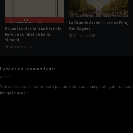
La Grande Arche : Livre vs Film,
Qui Gagne?
Assaut contre la frontière : le
livre de combat de Leila
21 mars 2026
Slimani
30 mars 2026
Laisser un commentaire
Votre adresse e-mail ne sera pas publiée.
Les champs obligatoires sont
indiqués avec
*
C
o
m
m