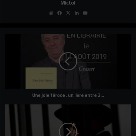
Mictol
Website
Facebook
X
Linkedin
YouTube
Une
joie
féroce
:
un
livre
entre
2…
Une joie féroce : un livre entre 2…
Unité
8200
:
quand
John