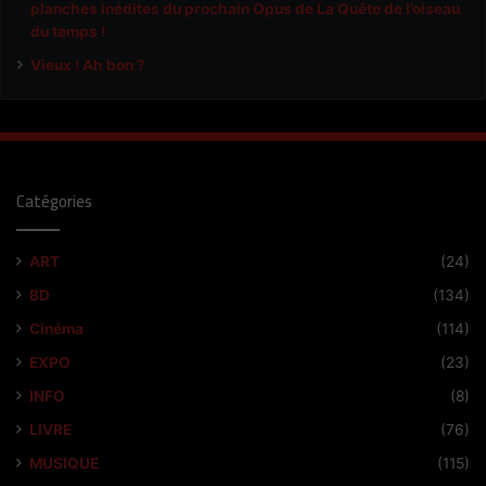
planches inédites du prochain Opus de La Quête de l’oiseau
du temps !
Vieux ! Ah bon ?
Catégories
ART
(24)
BD
(134)
Cinéma
(114)
EXPO
(23)
INFO
(8)
LIVRE
(76)
MUSIQUE
(115)