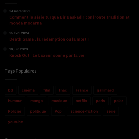
24 mars 2021
Comment la série turque Bir Baskadir confronte tradition et
monde moderne
25 avril 2024
Death Game : la rédemption ou la mort !
16 juin 2020
Knock Out ! Le boxeur sonné par la vie.
Tags Populaires
bd
cinéma
film
fnac
France
gallimard
humour
manga
musique
netflix
paris
polar
Policier
politique
Pop
science-fiction
série
youtube