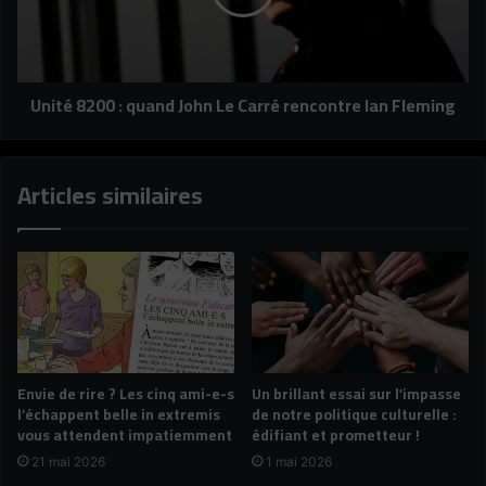
Le
Carré
rencontre
Ian
Unité 8200 : quand John Le Carré rencontre Ian Fleming
Fleming
Articles similaires
Envie de rire ? Les cinq ami-e-s
Un brillant essai sur l’impasse
l’échappent belle in extremis
de notre politique culturelle :
vous attendent impatiemment
édifiant et prometteur !
21 mai 2026
1 mai 2026