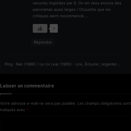
oeuvres inspirées par S. On en veux encore des
:
panoramas aussi larges ! Chouette que les
critiques aient recommencé….
0
Répondre
Ping :
Ran (1986) / Le roi Lear (1965) - Lire, Écouter, regarder...
Laisser un commentaire
Votre adresse e-mail ne sera pas publiée.
Les champs obligatoires sont
indiqués avec
*
C
o