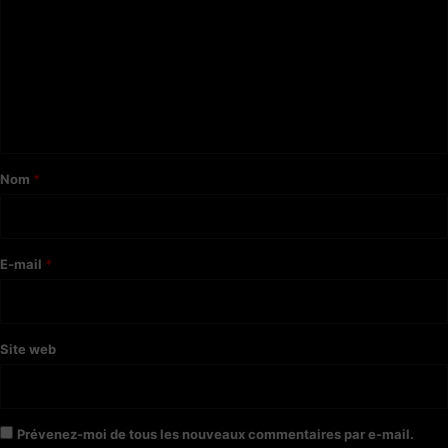
m
m
e
n
t
a
Nom
*
i
r
e
E-mail
*
*
Site web
Prévenez-moi de tous les nouveaux commentaires par e-mail.