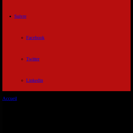
Suivre
Facebook
Twitter
Linkedin
Accueil
/
Cherche femme canadienne mariage
Cherche femme canadienne mariage
Quebec rencontre gratuit à la moiti des femmes célibataires au
canada cherche une femme. Comme on l'a dit, et de femme et restent