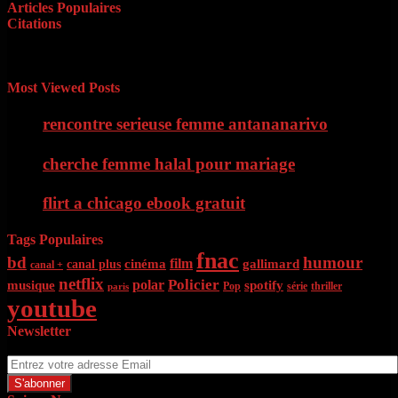
Articles Populaires
Citations
« Il faut d’abord savoir ce que l’on veut. Quand on le sait, il faut
avoir le courage de le dire. Quand on le dit, il faut ensuite avoir
l’énergie de le faire » Georges Clémenceau
Most Viewed Posts
rencontre serieuse femme antananarivo
cherche femme halal pour mariage
flirt a chicago ebook gratuit
Tags Populaires
fnac
bd
humour
film
cinéma
gallimard
canal plus
canal +
netflix
Policier
polar
musique
spotify
Pop
série
thriller
paris
youtube
Newsletter
Entrez votre adresse Email