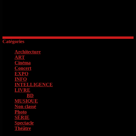
« Il faut d’abord savoir ce que l’on veut. Quand on le sait, il faut
avoir le courage de le dire. Quand on le dit, il faut ensuite avoir
l’énergie de le faire »
Georges Clémenceau
Catégories
Architecture
(2)
ART
(15)
Cinéma
(98)
Concert
(4)
EXPO
(16)
INFO
(13)
INTELLIGENCE
(18)
LIVRE
(133)
BD
(73)
MUSIQUE
(85)
Non classé
(1)
Photo
(4)
SÉRIE
(42)
Spectacle
(9)
Théâtre
(11)