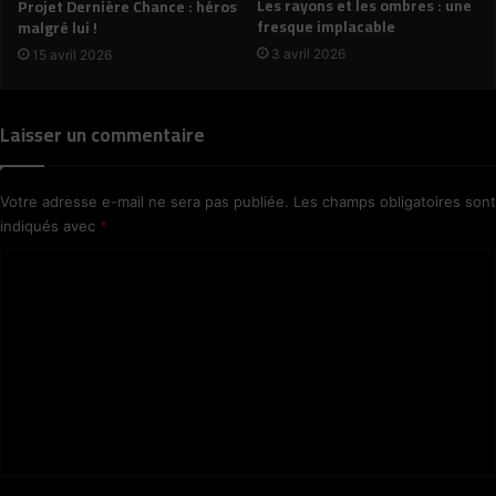
Les rayons et les ombres : une
Projet Dernière Chance : héros
fresque implacable
malgré lui !
3 avril 2026
15 avril 2026
Laisser un commentaire
Votre adresse e-mail ne sera pas publiée.
Les champs obligatoires sont
indiqués avec
*
C
o
m
m
e
n
t