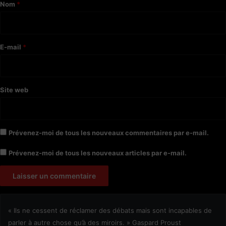
a
Nom
*
i
r
e
E-mail
*
*
Site web
Prévenez-moi de tous les nouveaux commentaires par e-mail.
Prévenez-moi de tous les nouveaux articles par e-mail.
« Ils ne cessent de réclamer des débats mais sont incapables de
parler à autre chose qu’à des miroirs. » Gaspard Proust