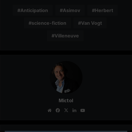
Anticipation
Asimov
Herbert
science-fiction
Van Vogt
Villeneuve
Mictol
Website
Facebook
X
Linkedin
YouTube