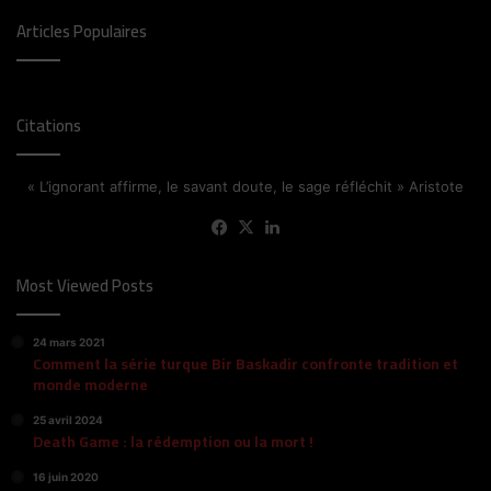
Articles Populaires
Citations
« L’ignorant affirme, le savant doute, le sage réfléchit » Aristote
Facebook
X
Linkedin
Most Viewed Posts
24 mars 2021
Comment la série turque Bir Baskadir confronte tradition et
monde moderne
25 avril 2024
Death Game : la rédemption ou la mort !
16 juin 2020