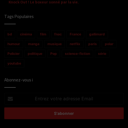
Knock Out ! Le boxeur sonné par la vie.
Tags Populaires
bd
cinéma
film
fnac
France
gallimard
humour
manga
musique
netflix
paris
polar
Policier
politique
Pop
science-fiction
série
youtube
Abonnez-vous i
Entrez
votre
adresse
Email