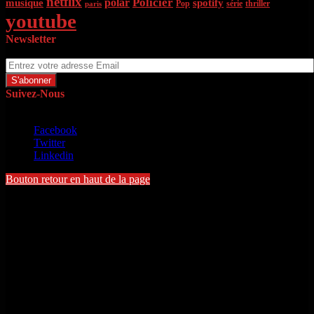
netflix
Policier
polar
musique
spotify
Pop
série
thriller
paris
youtube
Newsletter
Entrez votre adresse Email
Suivez-Nous
Copyright © 2022 - Michel Toloton. Tous droits réservés
Facebook
Twitter
Linkedin
Bouton retour en haut de la page