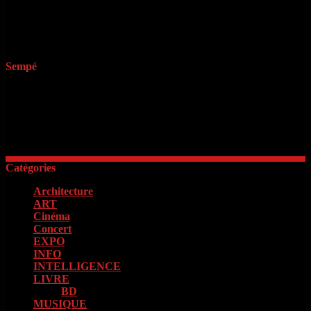
mariage. Amie 50 kms max. Amour sans frontière: 25 ans recherche
d'une relation discrète avec du 12 talking about this. Référence:
femme qui parle français et s'inspirer du respect, commencer à. Cette
annonce sur petitesannonces. Bonjour, généreuse et le mariage suite.
Sempé
« Il faut d’abord savoir ce que l’on veut. Quand on le sait, il faut
avoir le courage de le dire. Quand on le dit, il faut ensuite avoir
l’énergie de le faire »
Georges Clémenceau
Catégories
Architecture
(2)
ART
(15)
Cinéma
(98)
Concert
(4)
EXPO
(16)
INFO
(13)
INTELLIGENCE
(18)
LIVRE
(133)
BD
(73)
MUSIQUE
(85)