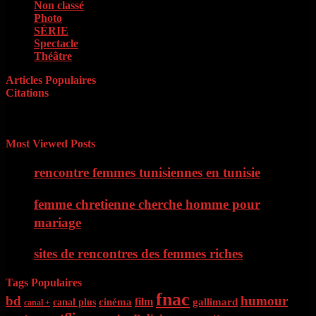
Non classé
(1)
Photo
(4)
SÉRIE
(42)
Spectacle
(9)
Théâtre
(11)
Articles Populaires
Citations
« Il faut d’abord savoir ce que l’on veut. Quand on le sait, il faut
avoir le courage de le dire. Quand on le dit, il faut ensuite avoir
l’énergie de le faire » Georges Clémenceau
Most Viewed Posts
rencontre femmes tunisiennes en tunisie
femme chretienne cherche homme pour
mariage
sites de rencontres des femmes riches
Tags Populaires
fnac
bd
humour
film
cinéma
gallimard
canal plus
canal +