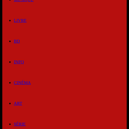
LIVRE
BD
INFO
CINÉMA
ART
SÉRIE