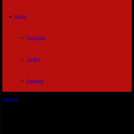
Suivre
Facebook
Twitter
Linkedin
Accueil
/
Recherche femme de menage 84300
Recherche femme de menage 84300
Recherche femme de menage 84300