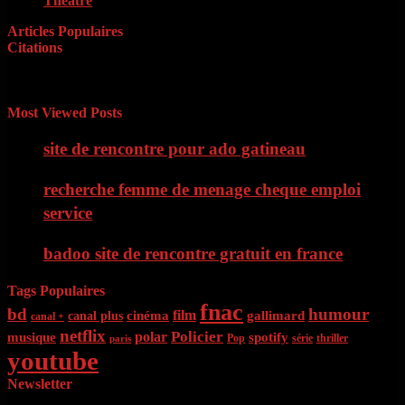
Théâtre
(11)
Articles Populaires
Citations
« Il faut d’abord savoir ce que l’on veut. Quand on le sait, il faut
avoir le courage de le dire. Quand on le dit, il faut ensuite avoir
l’énergie de le faire » Georges Clémenceau
Most Viewed Posts
site de rencontre pour ado gatineau
recherche femme de menage cheque emploi
service
badoo site de rencontre gratuit en france
Tags Populaires
fnac
bd
humour
film
cinéma
gallimard
canal plus
canal +
netflix
Policier
polar
musique
spotify
Pop
série
thriller
paris
youtube
Newsletter
Entrez votre adresse Email