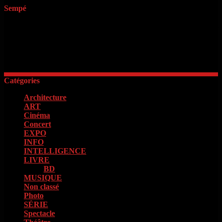
Sempé
« Il faut d’abord savoir ce que l’on veut. Quand on le sait, il faut
avoir le courage de le dire. Quand on le dit, il faut ensuite avoir
l’énergie de le faire »
Georges Clémenceau
Catégories
Architecture
(2)
ART
(15)
Cinéma
(98)
Concert
(4)
EXPO
(16)
INFO
(13)
INTELLIGENCE
(18)
LIVRE
(133)
BD
(73)
MUSIQUE
(85)
Non classé
(1)
Photo
(4)
SÉRIE
(42)
Spectacle
(9)