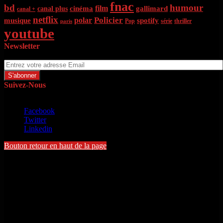
fnac
bd
humour
film
cinéma
gallimard
canal plus
canal +
netflix
Policier
polar
musique
spotify
Pop
série
thriller
paris
youtube
Newsletter
Entrez votre adresse Email
Suivez-Nous
Copyright © 2022 - Michel Toloton. Tous droits réservés
Facebook
Twitter
Linkedin
Bouton retour en haut de la page