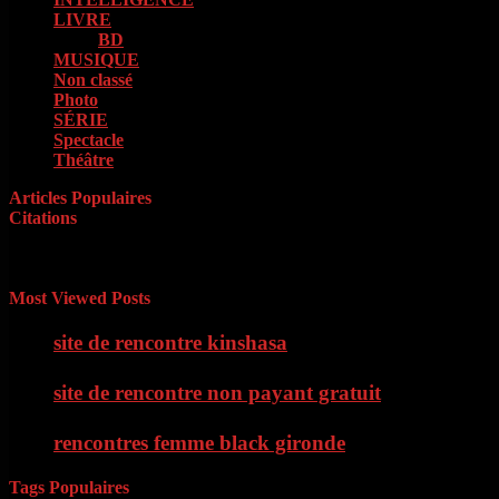
LIVRE
(133)
BD
(73)
MUSIQUE
(85)
Non classé
(1)
Photo
(4)
SÉRIE
(42)
Spectacle
(9)
Théâtre
(11)
Articles Populaires
Citations
« Il faut d’abord savoir ce que l’on veut. Quand on le sait, il faut
avoir le courage de le dire. Quand on le dit, il faut ensuite avoir
l’énergie de le faire » Georges Clémenceau
Most Viewed Posts
site de rencontre kinshasa
site de rencontre non payant gratuit
rencontres femme black gironde
Tags Populaires