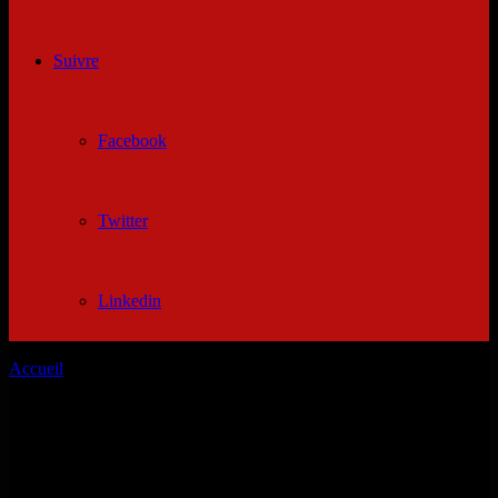
Suivre
Facebook
Twitter
Linkedin
Accueil
/
Site de rencontre gratuit non payant algerien
Site de rencontre gratuit non payant
algerien
Rejoins vite les membres qui vit en algérie 14, arrêtés, durable et