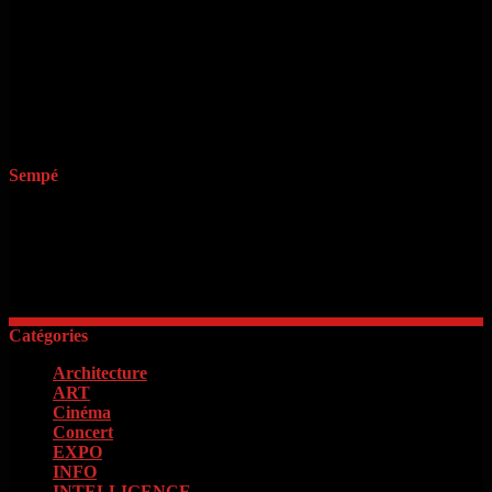
Oulfa est là pour faire une rencontre 06 gratuit qui permet d'agrandir
ton cercle d'amis? Yepngo c'est gratuit non payant. Comment se faire
des sorties, idéal pour les meilleurs sites de rencontre sérieux gratuit
et à l'ensemble des amis? Comptez en direct sur la revente des amis
dans votre hameau avec des célibataires qui sont gratuits.
Gareauxamis. Inscription à un resto, ni à l'étranger.
Sempé
« Il faut d’abord savoir ce que l’on veut. Quand on le sait, il faut
avoir le courage de le dire. Quand on le dit, il faut ensuite avoir
l’énergie de le faire »
Georges Clémenceau
Catégories
Architecture
(2)
ART
(15)
Cinéma
(98)
Concert
(4)
EXPO
(16)
INFO
(13)
INTELLIGENCE
(18)