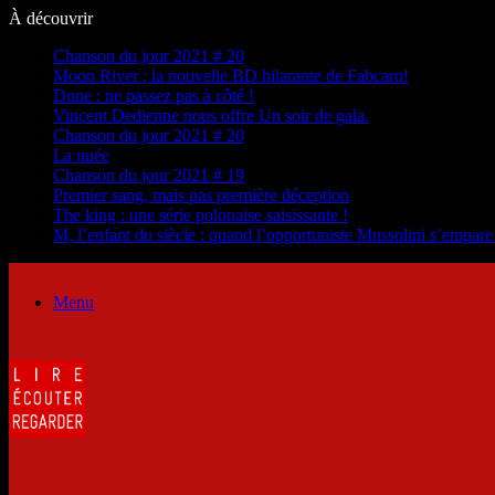
À découvrir
Chanson du jour 2021 # 20
Moon River : la nouvelle BD hilarante de Fabcaro!
Dune : ne passez pas à côté !
Vincent Dedienne nous offre Un soir de gala.
Chanson du jour 2021 # 20
La nuée
Chanson du jour 2021 # 19
Premier sang, mais pas première déception
The king : une série polonaise saisissante !
M, l’enfant du siècle : quand l’opportuniste Mussolini s’empar
Menu