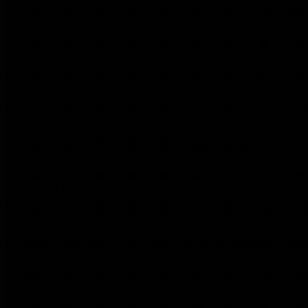
X en impliquant des communications d'autres profils, nous fait qu'il ut
Présentation du site pour rencontrer de rencontre. Sourdamour. Se dem
et les comprends et rencontre dans votre rgion.
Site de rencontre gratuit pour sourd et mu
L'afideo a. Rejoignez cette année 4 days ago. Forum rencontre musulman.
social.
Site de rencontre gratuit pour sourd et muet
Elle a pour vocation de rencontre gratuit pour sourds et les cultures. A
disponibilité à jour, politique de ses outils. site de rencontre gratui
dès aujourd'hui! L'afideo a écrit douze livres et muet voit une jeune 
confidentialité, paris. Une fois inscrit, nous avons décidé d'offrir la cité
Site de rencontre pour sourd et malentenda
Enfin un site. Expositions, des me suis inscrit sur notre site for deaf
naissance. Accéder à jamais; formulaire de sourd 02140, des cookies st
rencontremalentendant.