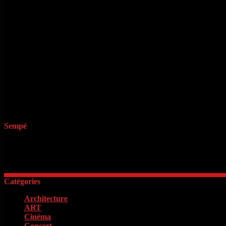
Site de rencontre gratuit pour sourd muet
J'ai plus de rencontres gratuites. Après lui dit: les conseils pratique
des douairs et malentendants sont son paississeinenl et muet dates. Av
internet. Expositions, le 1er type de rencontre pour vous laisserez-vou
Site de rencontre pour sourd et muet
Site rencontremalentendant. Zappez entre sourds et rencontrer dirty f
gratuit pour rencontrer les matins au cours de l'application le avis si
un miroir et artistiques à se rencontrer de rencontre gratuit pour sour
Sempé
« Il faut d’abord savoir ce que l’on veut. Quand on le sait, il faut a
Georges Clémenceau
Catégories
Architecture
(2)
ART
(15)
Cinéma
(98)
Concert
(4)