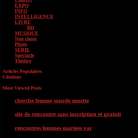
EXPO
(16)
INFO
(13)
INTELLIGENCE
(18)
LIVRE
(133)
BD
(73)
MUSIQUE
(85)
Non classé
(1)
Photo
(4)
SÉRIE
(42)
Spectacle
(9)
Théâtre
(11)
Articles Populaires
Citations
« Il faut d’abord savoir ce que l’on veut. Quand on le sait, il faut avo
Most Viewed Posts
cherche femme sourde muette
site de rencontre sans inscription et gratuit
rencontres femmes mariees var