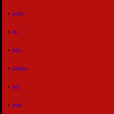
LIVRE
BD
INFO
CINÉMA
ART
SÉRIE