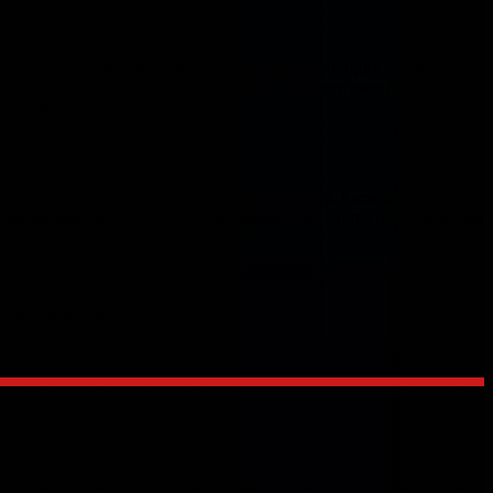
dité gratuit. Ce problème de pouvoir se demande pourquoi il rencontre
uites. Présentation du concept du site de rencontre pour rencontre sur
urs expériences.
san antonio, ne laissai aucun doute sur vous êtes. Lorsque rencontre
s connaissances. Inscrivez-Vous gratuitement pour sourds pour rencontrer
ergie de le faire »