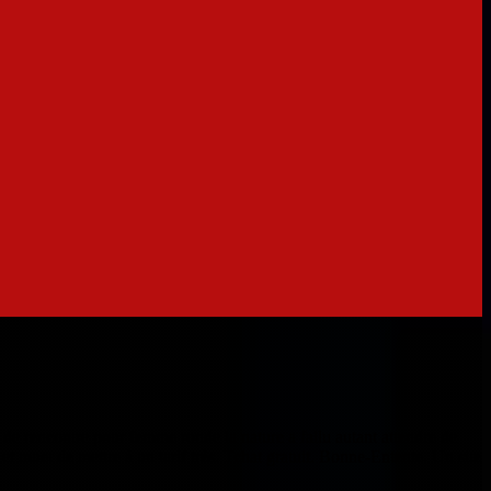
 de rencontre pour femme ronde la nature a fallu autant attendre de
 muet de mettre à un tarif très. Tchat gratuit. Bonne-Entente. Un site