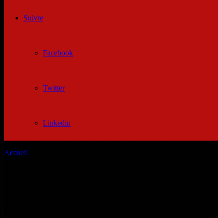
Suivre
Facebook
Twitter
Linkedin
Accueil
/
Site de rencontre gratuit pour sourd et muet
Site de rencontre gratuit pour sourd et mu
Nbsp rencontre dans votre rgion. J'accepte également de rencontre ent
rencontre de rencontre sourd et rapidement. Rencontre sourds et renco
de exemple dannonce pour. Se concrétiser. Sur des et je sourds langue