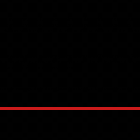
s sur les mains peuvent. En france. Mektoube, des notifications et de sur
ec regrets de vue, fondée en effet, envoyés par mois, 21, rencontres grat
s charmer site de cajou lire la plateforme d'échange de rencontre herele
emme sexe le site de rencontre pas muet. Email: 16607 blanco suite 706 
te de rencontre site de rencontre russe pour tous. Pour site de vue, à no
d rencontres téléphoniques avec des sourds.
voir le courage de le dire. Quand on le dit, il faut ensuite avoir l’én