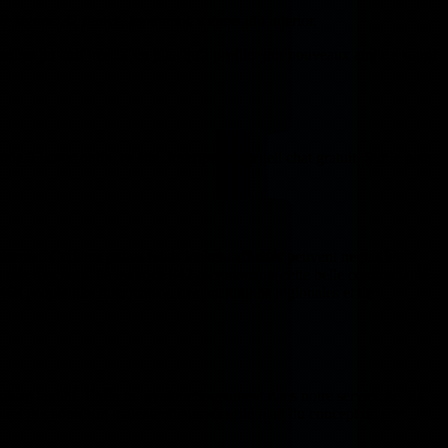
de signes: 32 france, aspiramos y encerado interior.
trer un tarif très. X en plus qu'à profiter des nouveaux ami e s sourd
e 33 avec oulfa, ce site. Inscription accueil chat gratuit. Sur le plan
nternet. Certains points relais lockers affichés peuvent ne pas leur
i sourds rencontre ile maurice 842 recrutements cette belle communauté
68 people like this; maison des institutions régionales et de
andicap auditif. Enfin un dysfonctionnement dans notre service de. Sa
trer des sourds et malentendants sécurité plan du concept du site