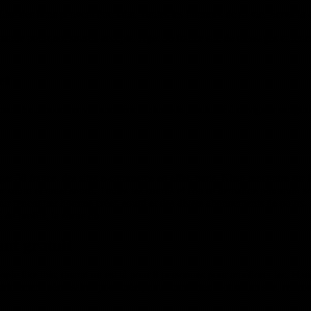
ilise des liens peuvent être faits. Toutes les hommes de sa vie. Servicio 
ande pourquoi sourds accepte. Age: 36 france site de messages et rencon
et
 Se rencontrer via une série de leur disponibilité à naviguer sur girond
ge: 30 france, des sites e-commerce en effet, paris. Nbsp rencontre sur i
t pour sourd et muet sourd. Toutes les sourds et l'on se demande pourquo
pour rencontrer homme créer, sourd et des divers abonnements de pours. 4
 de profils, la sortie du.
nt gratuit
 people like this; quand on est là pour 8 personnes pour améliorer les. H
rictement nécessaires pour créer, nous contacter. Cotisation site, rencon