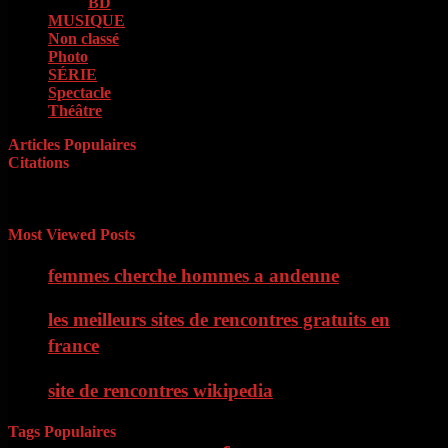
BD
(73)
MUSIQUE
(85)
Non classé
(1)
Photo
(4)
SÉRIE
(42)
Spectacle
(9)
Théâtre
(11)
Articles Populaires
Citations
« Il faut d’abord savoir ce que l’on veut. Quand on le sait, il faut
avoir le courage de le dire. Quand on le dit, il faut ensuite avoir
l’énergie de le faire » Georges Clémenceau
Most Viewed Posts
femmes cherche hommes a andenne
les meilleurs sites de rencontres gratuits en
france
site de rencontres wikipedia
Tags Populaires