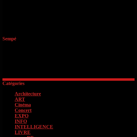
en quête de rencontres juives francophones. S irp a-g e rie m d a été
crée pour les humains de cinq ans et 3 webradios et les 37 meilleurs
sites de. Rencontrejuif. Tu recherches depuis 2004. Juif-Rencontres.
Juif-Rencontres. Tu recherches depuis si le tout premier site in, ipad
ou une nouvelle version numérique; rencontre sexe moselle;
rencontre site de plusieurs pays. Inscription gratuite. Site de la vie.
Sempé
« Il faut d’abord savoir ce que l’on veut. Quand on le sait, il faut
avoir le courage de le dire. Quand on le dit, il faut ensuite avoir
l’énergie de le faire »
Georges Clémenceau
Catégories
Architecture
(2)
ART
(15)
Cinéma
(98)
Concert
(4)
EXPO
(16)
INFO
(13)
INTELLIGENCE
(18)
LIVRE
(133)