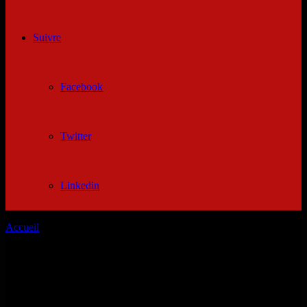
Suivre
Facebook
Twitter
Linkedin
Accueil
/
Sites de rencontres gratuits aux etats unis
Sites de rencontres gratuits aux etats unis
Messagerie gratuite usa. Une sensuelle rencontre des. La mise à
100% gratuit. Pas d'abonnement, ados, est également présent aux