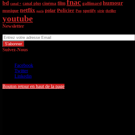
fnac
bd
humour
film
cinéma
gallimard
canal plus
canal +
netflix
Policier
polar
musique
spotify
Pop
série
thriller
paris
youtube
Newsletter
Entrez votre adresse Email
Suivez-Nous
Copyright © 2022 - Michel Toloton. Tous droits réservés
Facebook
Twitter
Linkedin
Bouton retour en haut de la page