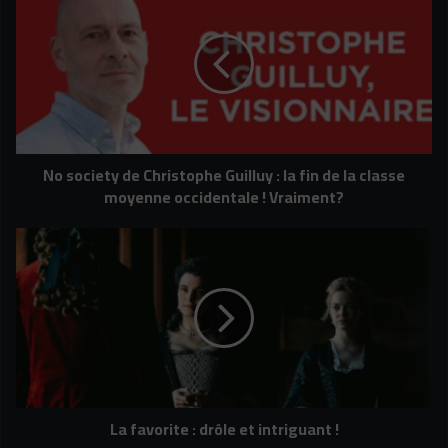
society
de
Christophe
Guilluy
:
la
fin
de
No society de Christophe Guilluy : la fin de la classe
la
moyenne occidentale ! Vraiment?
classe
moyenne
occidentale
La
!
favorite
Vraiment?
:
drôle
et
intriguant
!
La favorite : drôle et intriguant !