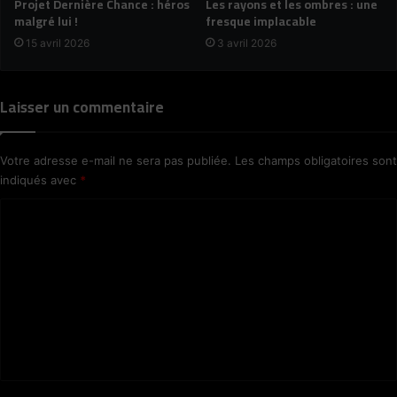
Les rayons et les ombres : une
Projet Dernière Chance : héros
fresque implacable
malgré lui !
3 avril 2026
15 avril 2026
Laisser un commentaire
Votre adresse e-mail ne sera pas publiée.
Les champs obligatoires sont
indiqués avec
*
C
o
m
m
e
n
t