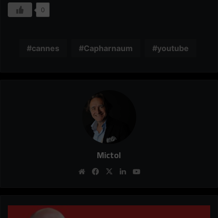
0
cannes
Capharnaum
youtube
Mictol
Website
Facebook
X
Linkedin
YouTube
No