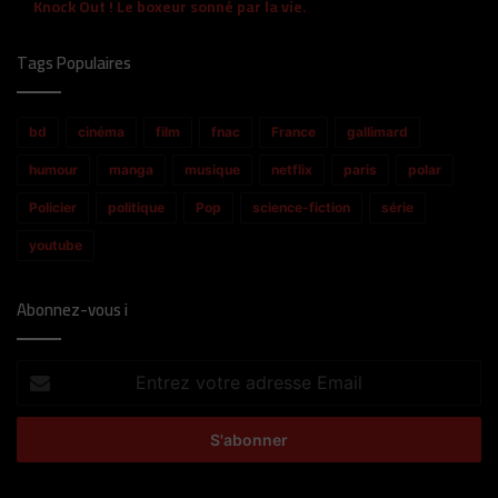
Knock Out ! Le boxeur sonné par la vie.
Tags Populaires
bd
cinéma
film
fnac
France
gallimard
humour
manga
musique
netflix
paris
polar
Policier
politique
Pop
science-fiction
série
youtube
Abonnez-vous i
Entrez
votre
adresse
Email