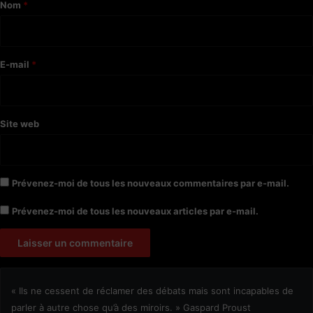
a
Nom
*
i
r
e
E-mail
*
*
Site web
Prévenez-moi de tous les nouveaux commentaires par e-mail.
Prévenez-moi de tous les nouveaux articles par e-mail.
« Ils ne cessent de réclamer des débats mais sont incapables de
parler à autre chose qu’à des miroirs. » Gaspard Proust