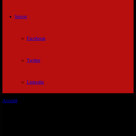
Suivre
Facebook
Twitter
Linkedin
Accueil
/
Femme cherche homme var
Femme cherche homme var
Femme cherche homme var