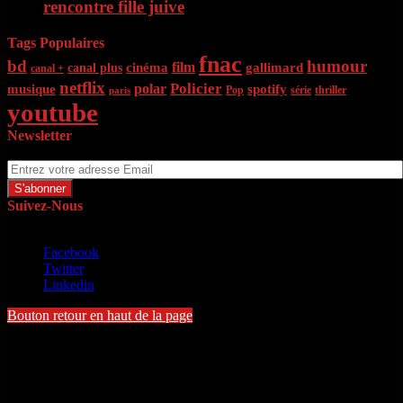
rencontre fille juive
Tags Populaires
fnac
bd
humour
film
cinéma
gallimard
canal plus
canal +
netflix
Policier
polar
musique
spotify
Pop
série
thriller
paris
youtube
Newsletter
Entrez votre adresse Email
Suivez-Nous
Copyright © 2022 - Michel Toloton. Tous droits réservés
Facebook
Twitter
Linkedin
Bouton retour en haut de la page