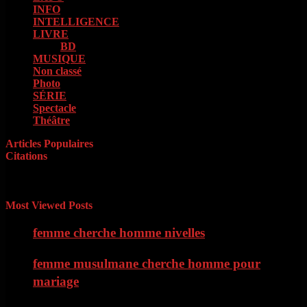
INFO
(13)
INTELLIGENCE
(18)
LIVRE
(133)
BD
(73)
MUSIQUE
(85)
Non classé
(1)
Photo
(4)
SÉRIE
(42)
Spectacle
(9)
Théâtre
(11)
Articles Populaires
Citations
« Il faut d’abord savoir ce que l’on veut. Quand on le sait, il faut
avoir le courage de le dire. Quand on le dit, il faut ensuite avoir
l’énergie de le faire » Georges Clémenceau
Most Viewed Posts
femme cherche homme nivelles
femme musulmane cherche homme pour
mariage