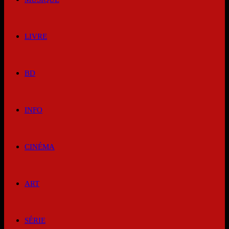
LIVRE
BD
INFO
CINÉMA
ART
SÉRIE