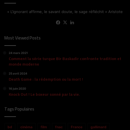
« L’ignorant affirme, le savant doute, le sage réfléchit » Aristote
Facebook
X
Linkedin
Most Viewed Posts
24 mars 2021
Comment la série turque Bir Baskadir confronte tradition et
monde moderne
25 avril 2024
Death Game : la rédemption ou la mort !
16 juin 2020
Knock Out ! Le boxeur sonné par la vie.
Tags Populaires
bd
cinéma
film
fnac
France
gallimard