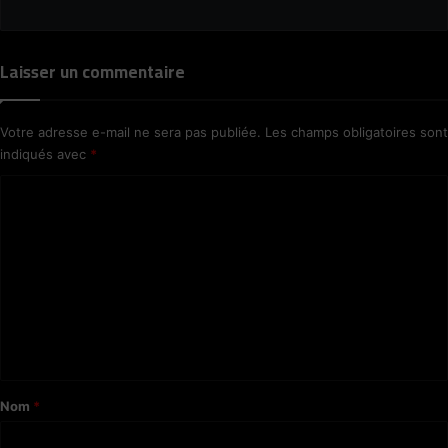
Laisser un commentaire
Votre adresse e-mail ne sera pas publiée.
Les champs obligatoires sont
indiqués avec
*
C
o
m
m
e
n
t
a
Nom
*
i