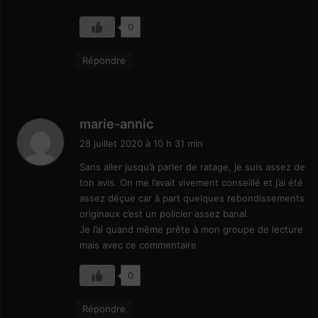
0
Répondre
d
marie-annic
i
28 juillet 2020 à 10 h 31 min
t
Sans aller jusqu’à parler de ratage, je suis assez de
ton avis. On me l’avait vivement conseillé et j’ai été
:
assez déçue car à part quelques rebondissements
originaux c’est un policier assez banal.
Je l’ai quand même prête à mon groupe de lecture
mais avec ce commentaire
0
Répondre