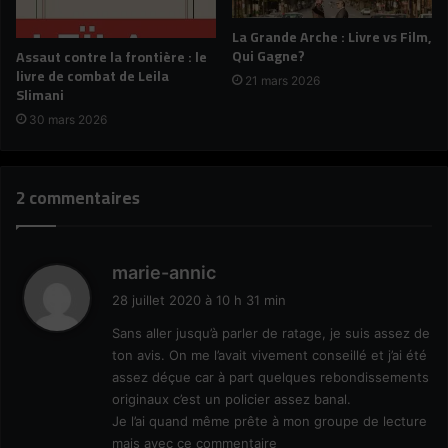
La Grande Arche : Livre vs Film,
Qui Gagne?
Assaut contre la frontière : le
livre de combat de Leila
21 mars 2026
Slimani
30 mars 2026
2 commentaires
d
marie-annic
i
28 juillet 2020 à 10 h 31 min
t
Sans aller jusqu’à parler de ratage, je suis assez de
ton avis. On me l’avait vivement conseillé et j’ai été
:
assez déçue car à part quelques rebondissements
originaux c’est un policier assez banal.
Je l’ai quand même prête à mon groupe de lecture
mais avec ce commentaire