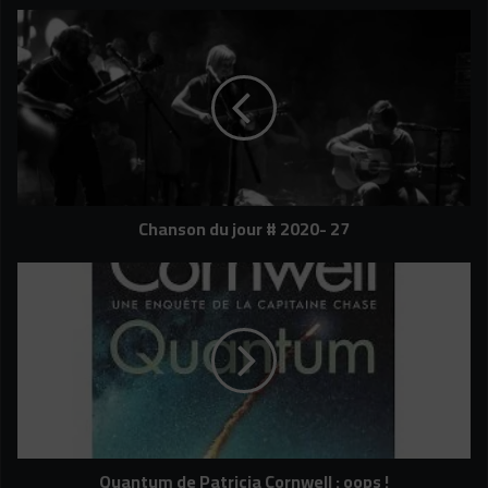
Chanson
du
jour
#
2020-
27
Chanson du jour # 2020- 27
Quantum
de
Patricia
Cornwell
:
oops
!
Quantum de Patricia Cornwell : oops !