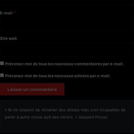
r
e
E-mail
*
*
Site web
Prévenez-moi de tous les nouveaux commentaires par e-mail.
Prévenez-moi de tous les nouveaux articles par e-mail.
« Ils ne cessent de réclamer des débats mais sont incapables de
parler à autre chose qu’à des miroirs. » Gaspard Proust