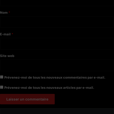
t
a
Nom
*
i
r
e
E-mail
*
*
Site web
Prévenez-moi de tous les nouveaux commentaires par e-mail.
Prévenez-moi de tous les nouveaux articles par e-mail.