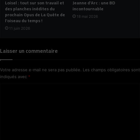
Loisel : tout sur son travail et
Jeanne d’Arc : une BD
des planches inédites du
incontournable
prochain Opus de La Quête de
18 mai 2026
l’oiseau du temps !
11 juin 2026
Laisser un commentaire
Votre adresse e-mail ne sera pas publiée.
Les champs obligatoires sont
indiqués avec
*
C
o
m
m
e
n