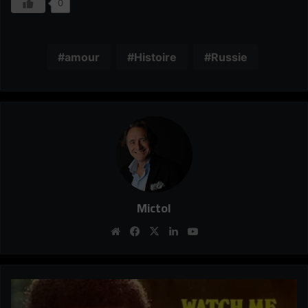
0
amour
Histoire
Russie
Mictol
Website
Facebook
X
Linkedin
YouTube
Chanson
du