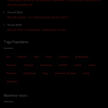
monde moderne
25 avril 2024
Death Game : la rédemption ou la mort !
16 juin 2020
Knock Out ! Le boxeur sonné par la vie.
Tags Populaires
bd
cinéma
film
fnac
France
gallimard
humour
manga
musique
netflix
paris
polar
Policier
politique
Pop
science-fiction
série
youtube
Abonnez-vous i