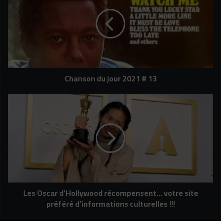
jour
2021
#
13
Chanson du jour 2021 # 13
Les
Oscar
d’Hollywood
récompensent…
votre
site
préféré
d’informations
culturelles
Les Oscar d’Hollywood récompensent… votre site
!!!
préféré d’informations culturelles !!!