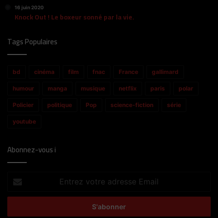
16 juin 2020
Knock Out ! Le boxeur sonné par la vie.
Tags Populaires
bd
cinéma
film
fnac
France
gallimard
humour
manga
musique
netflix
paris
polar
Policier
politique
Pop
science-fiction
série
youtube
Abonnez-vous i
Entrez
votre
adresse
Email