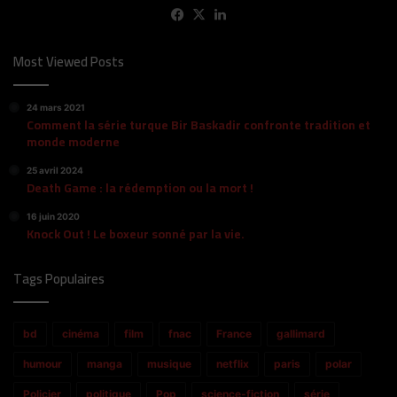
Facebook
X
Linkedin
Most Viewed Posts
24 mars 2021
Comment la série turque Bir Baskadir confronte tradition et
monde moderne
25 avril 2024
Death Game : la rédemption ou la mort !
16 juin 2020
Knock Out ! Le boxeur sonné par la vie.
Tags Populaires
bd
cinéma
film
fnac
France
gallimard
humour
manga
musique
netflix
paris
polar
Policier
politique
Pop
science-fiction
série