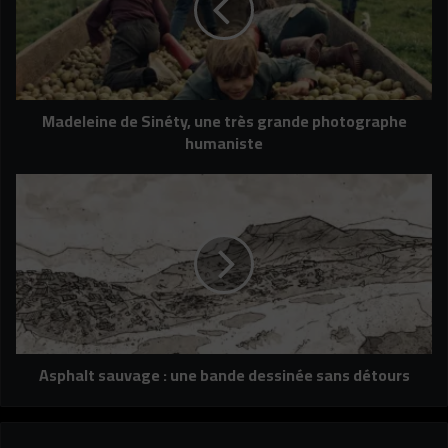
très
grande
photographe
humaniste
Madeleine de Sinéty, une très grande photographe
humaniste
Asphalt
sauvage
:
une
bande
dessinée
sans
détours
Asphalt sauvage : une bande dessinée sans détours