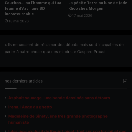
Cauchon… ou l’homme qui tua
La pépite Terre ou lune de Jade
Jeanne d’Arc : une BD
Khoo chez Morgen
incontournable
17 mai 2026
18 mai 2026
« Ils ne cessent de réclamer des débats mais sont incapables de
parler à autre chose qu’à des miroirs. » Gaspard Proust
nos derniers articles
Asphalt sauvage : une bande dessinée sans détours
Irena, l’Ange du ghetto
Madeleine de Sinéty, une très grande photographe
humaniste
Interview exclusif de Régis Loisel : tout sur son travail et des