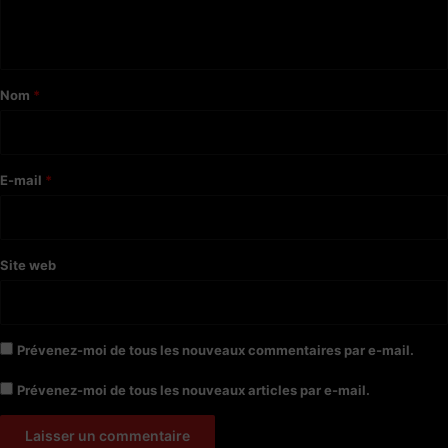
n
t
a
Nom
*
i
r
e
E-mail
*
*
Site web
Prévenez-moi de tous les nouveaux commentaires par e-mail.
Prévenez-moi de tous les nouveaux articles par e-mail.