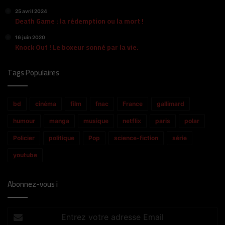
25 avril 2024
Death Game : la rédemption ou la mort !
16 juin 2020
Knock Out ! Le boxeur sonné par la vie.
Tags Populaires
bd
cinéma
film
fnac
France
gallimard
humour
manga
musique
netflix
paris
polar
Policier
politique
Pop
science-fiction
série
youtube
Abonnez-vous i
Entrez
votre