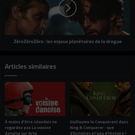
enjeux
planétaires
de
la
drogue
ZéroZéroZéro : les enjeux planétaires de la drogue
Articles similaires
À moins d’être islandais ne
Guillaume le Conquérant dans
regardez pas La voisine
King & Conqueror : que
danoise sur Arte
d’histoires et peu d’Histoire !