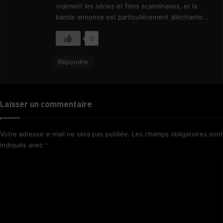
vraiment les séries et films scandinaves, et la
:
bande annonce est particulièrement alléchante…
0
Répondre
Laisser un commentaire
Votre adresse e-mail ne sera pas publiée.
Les champs obligatoires sont
indiqués avec
*
C
o
m
m
e