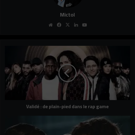
Mictol
Website
Facebook
X
Linkedin
YouTube
Validé
:
de
plain-
pied
dans
le
rap
game
Validé : de plain-pied dans le rap game
ZéroZéroZéro
:
les