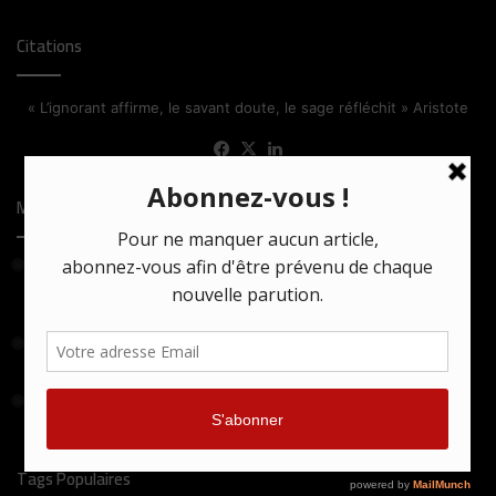
Citations
« L’ignorant affirme, le savant doute, le sage réfléchit » Aristote
Facebook
X
Linkedin
Most Viewed Posts
24 mars 2021
Comment la série turque Bir Baskadir confronte tradition et
monde moderne
25 avril 2024
Death Game : la rédemption ou la mort !
16 juin 2020
Knock Out ! Le boxeur sonné par la vie.
Tags Populaires