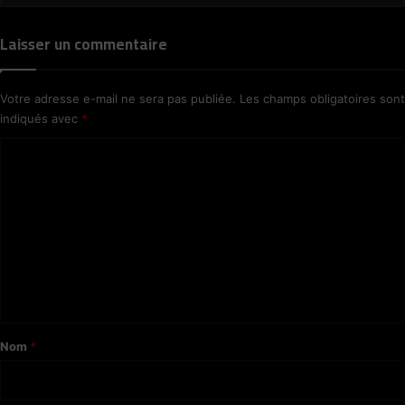
d
'
Laisser un commentaire
u
n
e
f
Votre adresse e-mail ne sera pas publiée.
Les champs obligatoires sont
a
indiqués avec
*
m
C
i
l
o
l
m
e
d
m
é
e
j
n
a
n
t
t
a
é
Nom
*
e
i
r