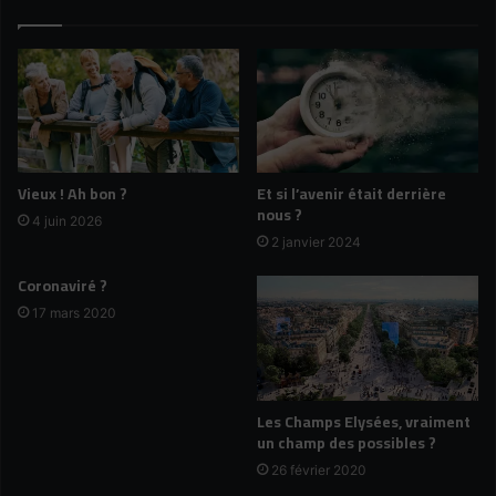
d
e
i
g
e
r
:
a
l
n
a
d
s
b
a
a
Vieux ! Ah bon ?
Et si l’avenir était derrière
g
i
nous ?
a
4 juin 2026
n
2 janvier 2024
m
s
o
a
Coronaviré ?
u
n
v
17 mars 2020
s
e
t
m
a
e
r
n
d
Les Champs Elysées, vraiment
t
e
un champ des possibles ?
é
r
26 février 2020
e