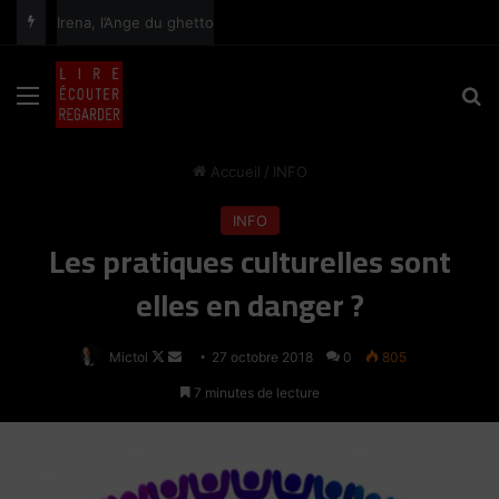
Madeleine de Sinéty, une très grande photographe humaniste
principal
Menu
R
Accueil
/
INFO
INFO
Les pratiques culturelles sont
elles en danger ?
Mictol
Follow
Envoyer
27 octobre 2018
0
805
on
un
7 minutes de lecture
X
courriel