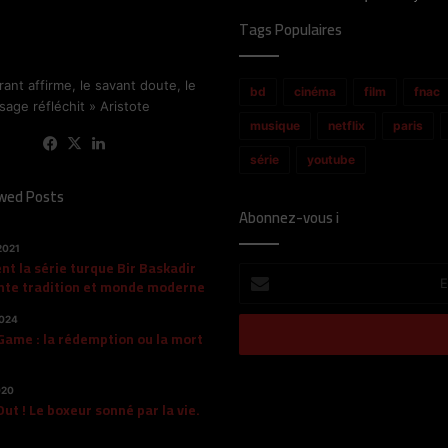
Tags Populaires
rant affirme, le savant doute, le
bd
cinéma
film
fnac
sage réfléchit » Aristote
musique
netflix
paris
Facebook
X
Linkedin
série
youtube
wed Posts
Abonnez-vous i
2021
t la série turque Bir Baskadir
Entrez
nte tradition et monde moderne
votre
adresse
2024
Game : la rédemption ou la mort
Email
020
ut ! Le boxeur sonné par la vie.