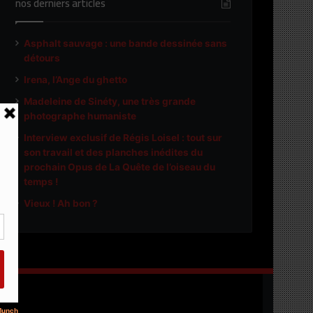
nos derniers articles
Asphalt sauvage : une bande dessinée sans
détours
Irena, l’Ange du ghetto
Madeleine de Sinéty, une très grande
photographe humaniste
Interview exclusif de Régis Loisel : tout sur
son travail et des planches inédites du
prochain Opus de La Quête de l’oiseau du
temps !
Vieux ! Ah bon ?