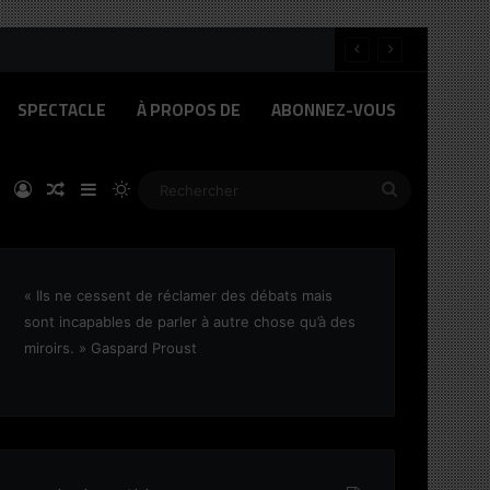
SPECTACLE
À PROPOS DE
ABONNEZ-VOUS
ok
Linkedin
Connexion
Article Aléatoire
Sidebar (barre latérale)
Switch skin
Rechercher
« Ils ne cessent de réclamer des débats mais
sont incapables de parler à autre chose qu’à des
miroirs. » Gaspard Proust