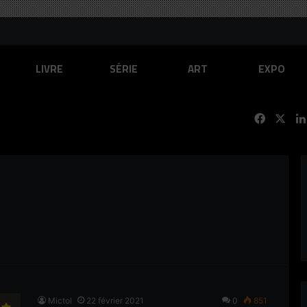
to
LIVRE
SÉRIE
ART
EXPO
Facebo
X
Mictol
22 février 2021
0
851