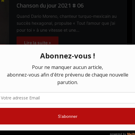
Chanson du jour 2021 # 06
Quand Dario Moreno, chanteur turquo-mexicain au
succès hexagonal, propulse « Tout l’amour que j’ai
pour toi » à une vitesse et une…
Lire la suite »
UE