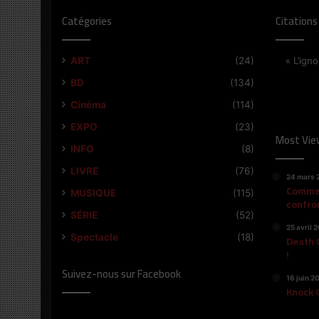
Catégories
Citations
ART
(24)
« L’igno
BD
(134)
Cinéma
(114)
EXPO
(23)
Most Vie
INFO
(8)
LIVRE
(76)
24 mars 
Commen
MUSIQUE
(115)
confro
SÉRIE
(52)
25 avril 
Spectacle
(18)
Death 
!
Suivez-nous sur Facebook
16 juin 2
Knock O