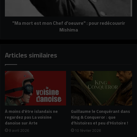
:
pour
redécouvrir
"Ma mort est mon Chef d'oeuvre" : pour redécouvrir
Mishima
Mishima
Articles similaires
À moins d’être islandais ne
Guillaume le Conquérant dans
regardez pas La voisine
King & Conqueror : que
danoise sur Arte
d’histoires et peu d’Histoire !
9 avril 2026
10 février 2026