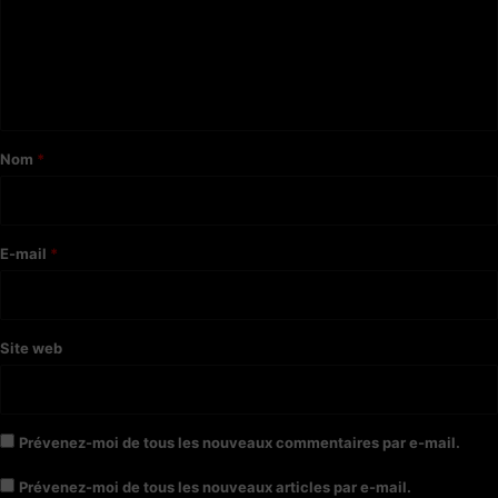
m
e
n
t
a
Nom
*
i
r
e
E-mail
*
*
Site web
Prévenez-moi de tous les nouveaux commentaires par e-mail.
Prévenez-moi de tous les nouveaux articles par e-mail.