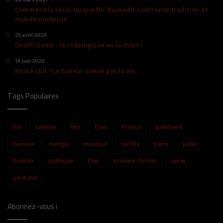
Comment la série turque Bir Baskadir confronte tradition et
monde moderne
25 avril 2024
Death Game : la rédemption ou la mort !
16 juin 2020
Knock Out ! Le boxeur sonné par la vie.
Tags Populaires
bd
cinéma
film
fnac
France
gallimard
humour
manga
musique
netflix
paris
polar
Policier
politique
Pop
science-fiction
série
youtube
Abonnez-vous i