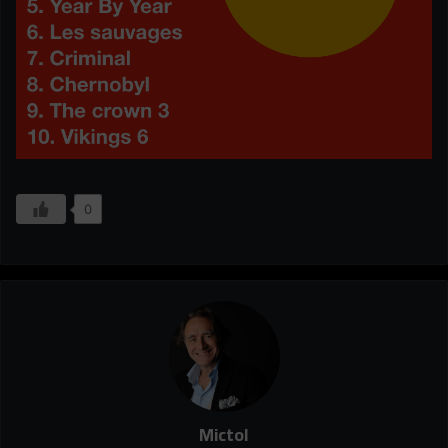
0
Mictol