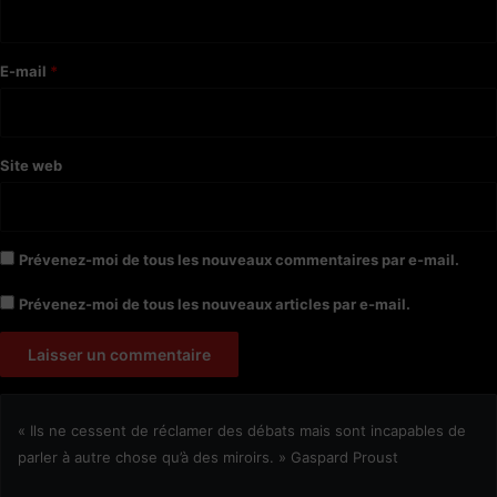
i
r
e
E-mail
*
*
Site web
Prévenez-moi de tous les nouveaux commentaires par e-mail.
Prévenez-moi de tous les nouveaux articles par e-mail.
« Ils ne cessent de réclamer des débats mais sont incapables de
parler à autre chose qu’à des miroirs. » Gaspard Proust