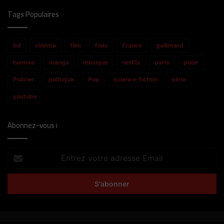
Tags Populaires
bd
cinéma
film
fnac
France
gallimard
humour
manga
musique
netflix
paris
polar
Policier
politique
Pop
science-fiction
série
youtube
Abonnez-vous i
Entrez
votre
adresse
Email