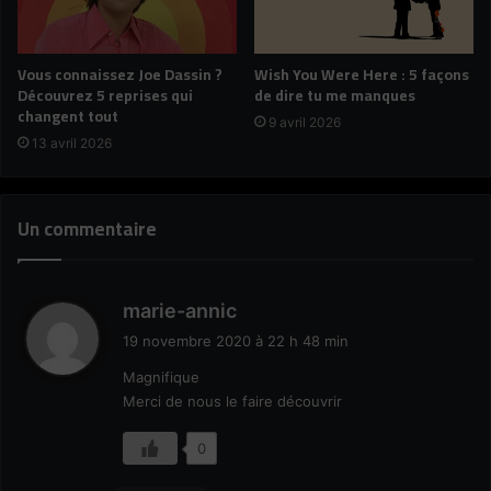
Vous connaissez Joe Dassin ?
Wish You Were Here : 5 façons
Découvrez 5 reprises qui
de dire tu me manques
changent tout
9 avril 2026
13 avril 2026
Un commentaire
d
marie-annic
i
19 novembre 2020 à 22 h 48 min
t
Magnifique
Merci de nous le faire découvrir
:
0