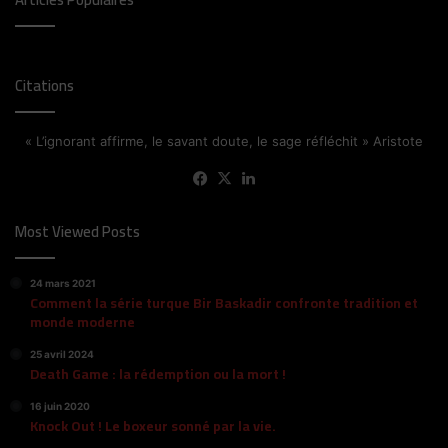
Citations
« L’ignorant affirme, le savant doute, le sage réfléchit » Aristote
Facebook
X
Linkedin
Most Viewed Posts
24 mars 2021
Comment la série turque Bir Baskadir confronte tradition et
monde moderne
25 avril 2024
Death Game : la rédemption ou la mort !
16 juin 2020
Knock Out ! Le boxeur sonné par la vie.