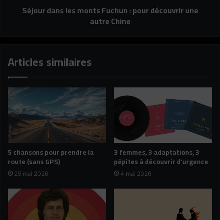
Séjour dans les monts Fuchun : pour découvrir une
autre
autre Chine
Chine
Articles similaires
5 chansons pour prendre la
3 femmes, 3 adaptations, 3
route (sans GPS)
pépites à découvrir d’urgence
25 mai 2026
4 mai 2026