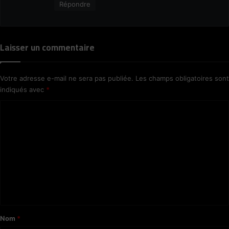
Répondre
Laisser un commentaire
Votre adresse e-mail ne sera pas publiée.
Les champs obligatoires sont
indiqués avec
*
C
o
m
m
e
n
t
a
Nom
*