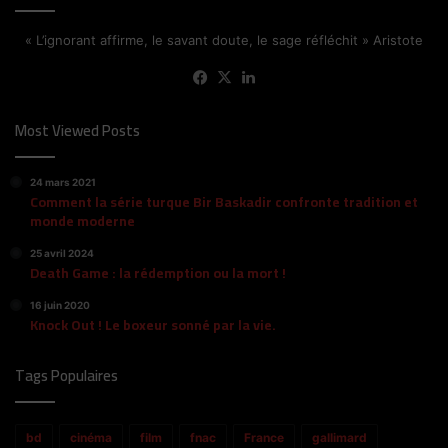
« L’ignorant affirme, le savant doute, le sage réfléchit » Aristote
Facebook
X
Linkedin
Most Viewed Posts
24 mars 2021
Comment la série turque Bir Baskadir confronte tradition et
monde moderne
25 avril 2024
Death Game : la rédemption ou la mort !
16 juin 2020
Knock Out ! Le boxeur sonné par la vie.
Tags Populaires
bd
cinéma
film
fnac
France
gallimard