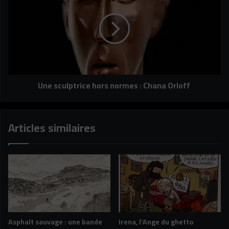
hors
normes
:
Chana
Orloff
Une sculptrice hors normes : Chana Orloff
Articles similaires
Asphalt sauvage : une bande
Irena, l’Ange du ghetto