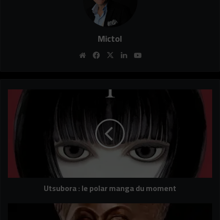
Mictol
Website
Facebook
X
Linkedin
YouTube
Utsubora
:
le
polar
manga
du
moment
Utsubora : le polar manga du moment
Une
sculptrice