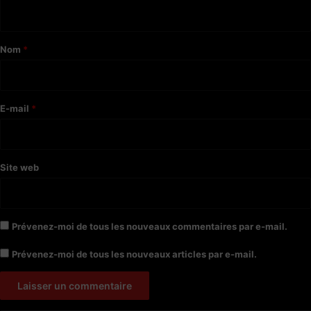
n
t
a
Nom
*
i
r
e
E-mail
*
*
Site web
Prévenez-moi de tous les nouveaux commentaires par e-mail.
Prévenez-moi de tous les nouveaux articles par e-mail.