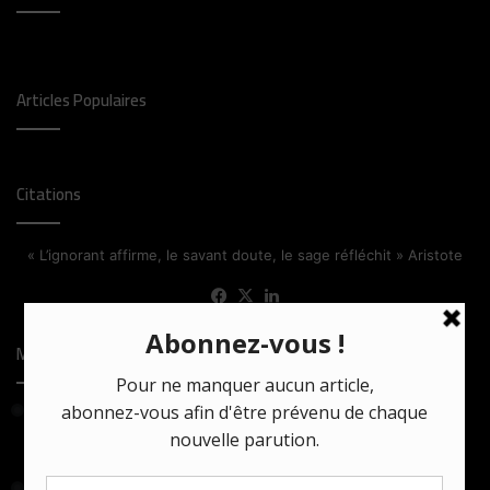
Articles Populaires
Citations
« L’ignorant affirme, le savant doute, le sage réfléchit » Aristote
Facebook
X
Linkedin
Most Viewed Posts
24 mars 2021
Comment la série turque Bir Baskadir confronte tradition et
monde moderne
25 avril 2024