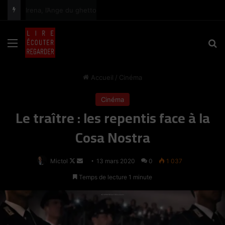
Madeleine de Sinéty, une très grande photographe humaniste
principal
Menu
R
Accueil
/
Cinéma
Cinéma
Le traître : les repentis face à la
Cosa Nostra
Follow
Envoyer
Mictol
13 mars 2020
0
1 037
on
un
Temps de lecture 1 minute
X
courriel