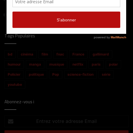
Death Game : la rédemption ou la mort !
16 juin 2020
Knock Out ! Le boxeur sonné par la vie.
Tags Populaires
bd
cinéma
film
fnac
France
gallimard
humour
manga
musique
netflix
paris
polar
Policier
politique
Pop
science-fiction
série
youtube
Abonnez-vous i
Entrez
votre
adresse