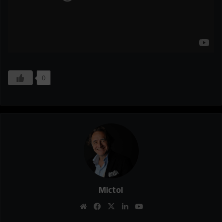
0
Mictol
Website
Facebook
X
Linkedin
YouTube