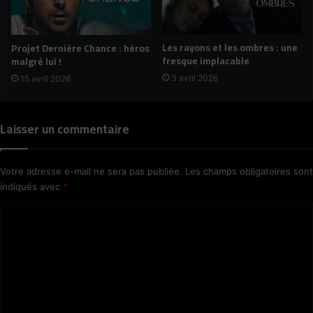
Les rayons et les ombres : une
Projet Dernière Chance : héros
fresque implacable
malgré lui !
3 avril 2026
15 avril 2026
Laisser un commentaire
Votre adresse e-mail ne sera pas publiée.
Les champs obligatoires sont
indiqués avec
*
C
o
m
m
e