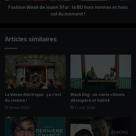
Fashion Week de Joann Sfar : la BD hors normes et hors
normes
sol du moment !
et
hors
sol
du
Articles similaires
moment
!
La Vénus électrique : ça c’est
Black Dog : un conte chinois
du cinéma !
désespéré et habité
18 mai 2026
17 mai 2026