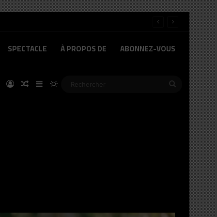
SPECTACLE
À PROPOS DE
ABONNEZ-VOUS
ok
Linkedin
Connexion
Article Aléatoire
Sidebar (barre latérale)
Switch skin
Rechercher