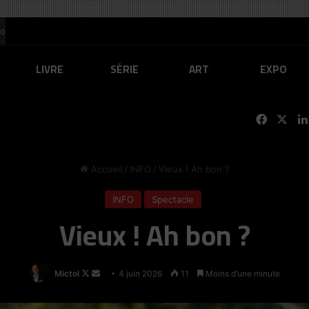
to
LIVRE
SÉRIE
ART
EXPO
Facebo
X
Accueil
/
INFO
/
Vieux ! Ah bon ?
INFO
Spectacle
Vieux ! Ah bon ?
Follow
Envoyer
Mictol
4 juin 2026
11
Moins d’une minute
on
un
X
courriel