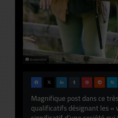
Screenshot
Facebook
X
Linkedin
Tumblr
Pinterest
Reddit
Magnifique post dans ce très
qualificatifs désignant les « v
significatif d’une société qui