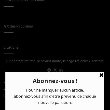
Articles Populaires
Citations
« L’ignorant affirme, le savant doute, le sage réfléchit » Aristote
Facebook
X
Linkedin
Most Viewed Posts
24 mars 2021
Comment la série turque Bir Baskadir confronte tradition et
monde moderne