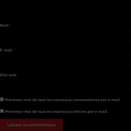
n
t
a
Nom
*
i
r
e
E-mail
*
*
Site web
Prévenez-moi de tous les nouveaux commentaires par e-mail.
Prévenez-moi de tous les nouveaux articles par e-mail.