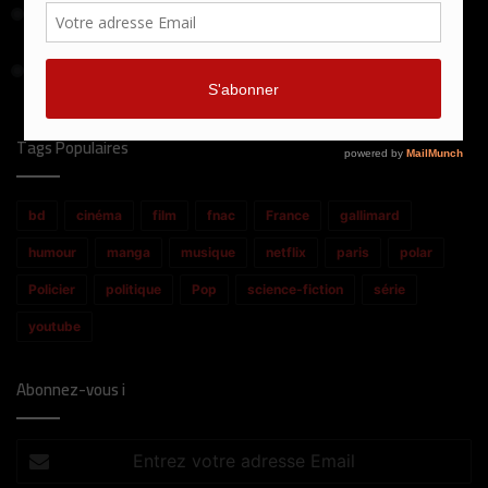
25 avril 2024
Death Game : la rédemption ou la mort !
16 juin 2020
Knock Out ! Le boxeur sonné par la vie.
Tags Populaires
bd
cinéma
film
fnac
France
gallimard
humour
manga
musique
netflix
paris
polar
Policier
politique
Pop
science-fiction
série
youtube
Abonnez-vous i
Entrez
votre