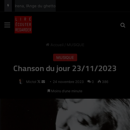
Irena, l’Ange du ghetto
principal
Menu
R
Accueil
/
MUSIQUE
MUSIQUE
Chanson du jour 23/11/2023
Follow
Envoyer
Mictol
24 novembre 2023
0
386
on
un
Moins d’une minute
X
courriel