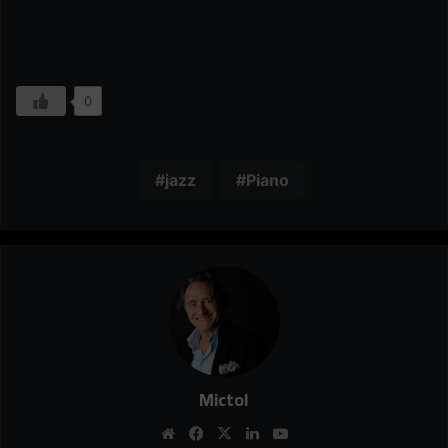
0
jazz
Piano
Mictol
Website
Facebook
X
Linkedin
YouTube