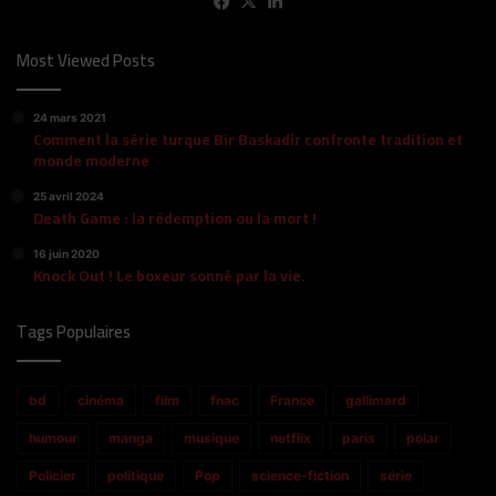
Facebook
X
Linkedin
Most Viewed Posts
24 mars 2021
Comment la série turque Bir Baskadir confronte tradition et
monde moderne
25 avril 2024
Death Game : la rédemption ou la mort !
16 juin 2020
Knock Out ! Le boxeur sonné par la vie.
Tags Populaires
bd
cinéma
film
fnac
France
gallimard
humour
manga
musique
netflix
paris
polar
Policier
politique
Pop
science-fiction
série