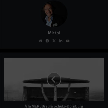
Mictol
Website
Facebook
X
Linkedin
YouTube
À
la
MEP
:
Ursula
Schulz-
Dornburg
À la MEP : Ursula Schulz-Dornburg