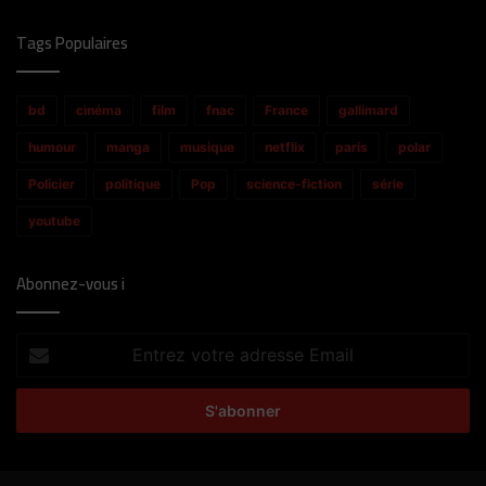
Tags Populaires
bd
cinéma
film
fnac
France
gallimard
humour
manga
musique
netflix
paris
polar
Policier
politique
Pop
science-fiction
série
youtube
Abonnez-vous i
Entrez
votre
adresse
Email