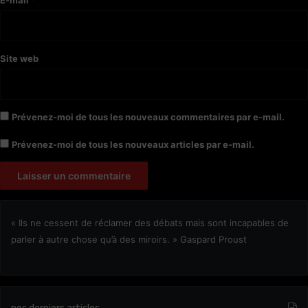
*
Site web
Prévenez-moi de tous les nouveaux commentaires par e-mail.
Prévenez-moi de tous les nouveaux articles par e-mail.
« Ils ne cessent de réclamer des débats mais sont incapables de
parler à autre chose qu’à des miroirs. » Gaspard Proust
nos derniers articles