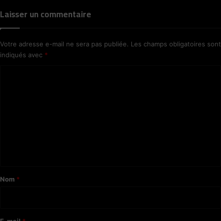
Laisser un commentaire
Votre adresse e-mail ne sera pas publiée.
Les champs obligatoires sont
indiqués avec
*
C
o
m
m
e
n
t
a
Nom
*
i
r
e
E-mail
*