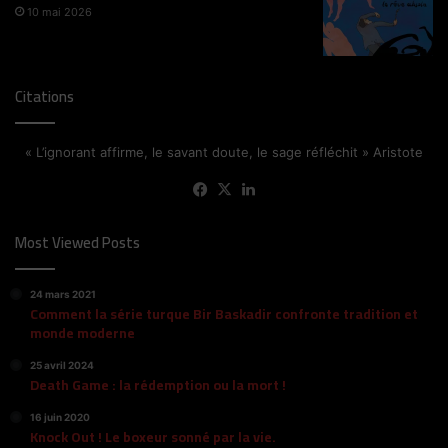
10 mai 2026
Citations
« L’ignorant affirme, le savant doute, le sage réfléchit » Aristote
Facebook
X
Linkedin
Most Viewed Posts
24 mars 2021
Comment la série turque Bir Baskadir confronte tradition et
monde moderne
25 avril 2024
Death Game : la rédemption ou la mort !
16 juin 2020
Knock Out ! Le boxeur sonné par la vie.