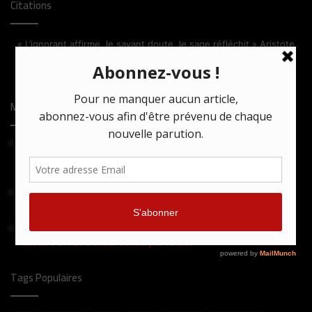
Citations
« L’ignorant affirme, le savant doute, le sage réfléchit » Aristote
Facebook
X
Linkedin
Most Viewed Posts
24 mars 2021
Comment la série turque Bir Baskadir confronte tradition et
monde moderne
25 avril 2024
Death Game : la rédemption ou la mort !
16 juin 2020
Knock Out ! Le boxeur sonné par la vie.
Tags Populaires