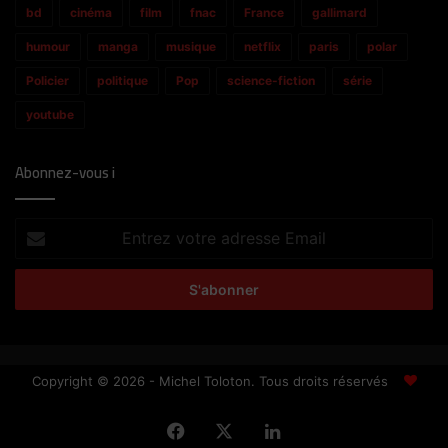
bd
cinéma
film
fnac
France
gallimard
humour
manga
musique
netflix
paris
polar
Policier
politique
Pop
science-fiction
série
youtube
Abonnez-vous i
Entrez
votre
adresse
Email
Copyright © 2026 - Michel Toloton. Tous droits réservés
Facebook
X
Linkedin