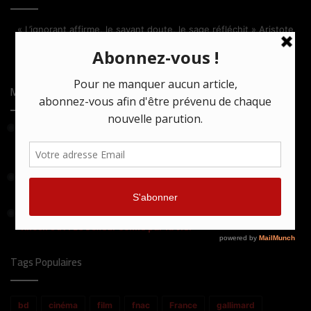
« L’ignorant affirme, le savant doute, le sage réfléchit » Aristote
Facebook
X
Linkedin
Most Viewed Posts
24 mars 2021
Comment la série turque Bir Baskadir confronte tradition et
monde moderne
25 avril 2024
Death Game : la rédemption ou la mort !
16 juin 2020
Knock Out ! Le boxeur sonné par la vie.
Tags Populaires
bd
cinéma
film
fnac
France
gallimard