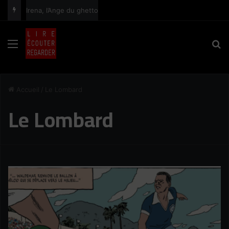
Irena, l’Ange du ghetto
principal
Menu
R
Accueil
/
Le Lombard
Le Lombard