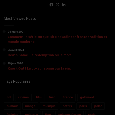
Facebook
X
Linkedin
Most Viewed Posts
24 mars 2021
Comment la série turque Bir Baskadir confronte tradition et
monde moderne
25 avril 2024
Death Game : la rédemption ou la mort !
16 juin 2020
Knock Out ! Le boxeur sonné par la vie.
Tags Populaires
bd
cinéma
film
fnac
France
gallimard
humour
manga
musique
netflix
paris
polar
Policier
politique
Pop
science-fiction
série