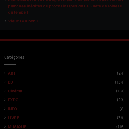
Interview exclusif de Régis Loisel : tout sur son travail et des
planches inédites du prochain Opus de La Quête de l’oiseau
du temps !
Vieux ! Ah bon ?
Catégories
ART
(24)
BD
(134)
Cinéma
(114)
EXPO
(23)
INFO
(8)
LIVRE
(76)
MUSIQUE
(115)